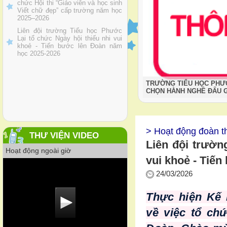
Liên đội trường Tiểu học Phước
Lại tổ chức Ngày hội thiếu nhi vui
khoẻ - Tiến bước lên Đoàn năm
học 2025-2026
TRƯỜNG TIỂU HỌC PHƯỚ
CHỌN HÀNH NGHỀ ĐẤU G
> Hoạt động đoàn th
THƯ VIỆN VIDEO
Liên đội trườn
Hoạt động ngoài giờ
vui khoẻ - Tiế
24/03/2026
Thực hiện Kế 
về việc tổ chứ