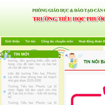
TỔ CHỨC THÀNH CÔNG LỄ
TỔNG KẾT NĂM HỌC 2025 - 2026
Trường Tiểu học Phước Lại tổ
chức Ngày hội STEM với chủ đề
“Khơi nguồn sáng tạo”
Liên đội trường Tiểu học Phước
Lại tổ chức buổi sinh hoạt chủ
điểm "Ông, Bà kể cháu nghe"
Liên đội trường tiểu học Phước Lại
Giới thiệu
Tin tức
Công tác chuyên môn
Hoạt động đoàn t
tổ chức buổi giao lưu về truyền
thống Đội, truyền thống nhà
trường, tấm gương thiếu niên anh
hùng, chủ đề năm học và bài hát
TIN MỚI
về chủ đề năm học
Liên đội trường Tiểu học Phước
Lại triển khai phong trào kế hoạch
nhỏ giai đoạn 2025-2030
Trường Tiểu học Phước Lại tổ
chức Ngày hội đọc sách với chủ
đề “Lan tỏa tri thức – Kết nối tương
lai”
Trường Tiểu học Phước Lại tổ
chức Hội thi “Giáo viên và học sinh
Viết chữ đẹp” cấp trường năm học
2025–2026