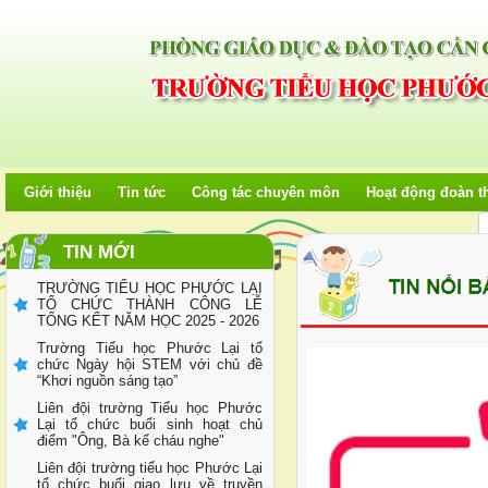
THÔNG BÁO KẾT QUẢ LỰA
CHỌN TỔ CHỨC HÀNH NGHỀ
ĐẤU GIÁ TÀI SẢN
TRƯỜNG TIỂU HỌC PHƯỚC LẠI
THÔNG BÁO VỀ VIỆC LỰA CHỌN
HÀNH NGHỀ ĐẤU GIÁ TÀI SẢN
THƯ MỜI CUNG CẤP DỊCH VỤ
THẨM ĐỊNH GIÁ CỦA TRƯỜNG
Giới thiệu
Tin tức
Công tác chuyên môn
Hoạt động đoàn t
TIỂU HỌC PHƯỚC LẠI
Trường Tiểu học Phước Lại thông
báo tuyển sinh Lớp 1 năm học
TIN MỚI
2026-2027
TRƯỜNG TIỂU HỌC PHƯỚC LẠI
TỔ CHỨC THÀNH CÔNG LỄ
TỔNG KẾT NĂM HỌC 2025 - 2026
Trường Tiểu học Phước Lại tổ
chức Ngày hội STEM với chủ đề
“Khơi nguồn sáng tạo”
Liên đội trường Tiểu học Phước
Lại tổ chức buổi sinh hoạt chủ
điểm "Ông, Bà kể cháu nghe"
Liên đội trường tiểu học Phước Lại
tổ chức buổi giao lưu về truyền