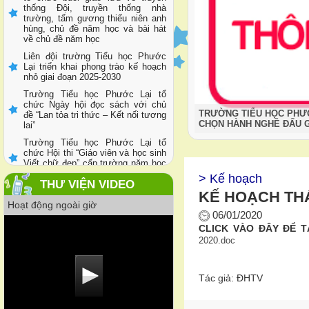
thống Đội, truyền thống nhà
trường, tấm gương thiếu niên anh
hùng, chủ đề năm học và bài hát
về chủ đề năm học
Liên đội trường Tiểu học Phước
Lại triển khai phong trào kế hoạch
nhỏ giai đoạn 2025-2030
Trường Tiểu học Phước Lại tổ
chức Ngày hội đọc sách với chủ
TRƯỜNG TIỂU HỌC PHƯỚ
đề “Lan tỏa tri thức – Kết nối tương
CHỌN HÀNH NGHỀ ĐẤU G
lai”
Trường Tiểu học Phước Lại tổ
chức Hội thi “Giáo viên và học sinh
Viết chữ đẹp” cấp trường năm học
2025–2026
> Kế hoạch
THƯ VIỆN VIDEO
Liên đội trường Tiểu học Phước
KẾ HOẠCH THÁ
Lại tổ chức Ngày hội thiếu nhi vui
Hoạt động ngoài giờ
khoẻ - Tiến bước lên Đoàn năm
06/01/2020
học 2025-2026
CLICK VÀO ĐÂY ĐỂ T
2020.doc
Tác giả: ĐHTV