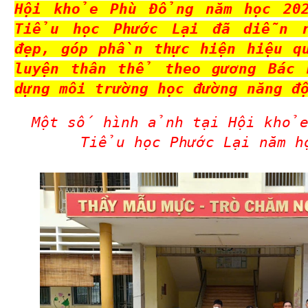
Hội khỏe Phù Đổng năm học 202
Tiểu học Phước Lại đã diễn 
đẹp, góp phần thực hiện hiệu 
luyện thân thể theo gương Bác
dựng môi trường học đường năng đ
Một số hình ảnh tại Hội khỏe
Tiểu học Phước Lại năm h