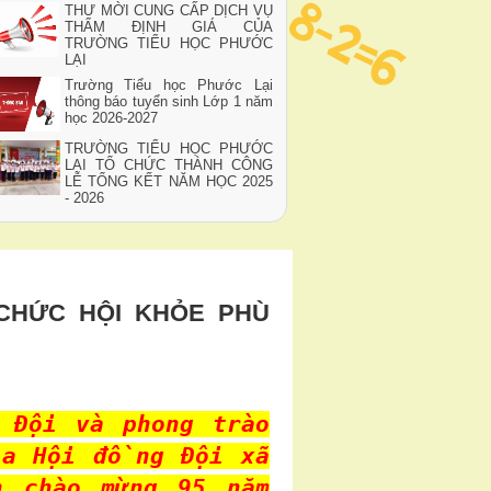
THƯ MỜI CUNG CẤP DỊCH VỤ
THẨM ĐỊNH GIÁ CỦA
TRƯỜNG TIỂU HỌC PHƯỚC
LẠI
Trường Tiểu học Phước Lại
thông báo tuyển sinh Lớp 1 năm
học 2026-2027
TRƯỜNG TIỂU HỌC PHƯỚC
LẠI TỔ CHỨC THÀNH CÔNG
LỄ TỔNG KẾT NĂM HỌC 2025
- 2026
 CHỨC HỘI KHỎE PHÙ
 Đội và phong trào
ủa Hội đồng Đội xã
h chào mừng 95 năm