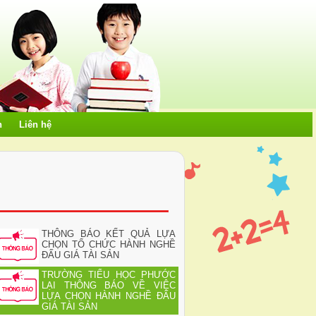
h
Liên hệ
THÔNG BÁO KẾT QUẢ LỰA
CHỌN TỔ CHỨC HÀNH NGHỀ
ĐẤU GIÁ TÀI SẢN
TRƯỜNG TIỂU HỌC PHƯỚC
LẠI THÔNG BÁO VỀ VIỆC
LỰA CHỌN HÀNH NGHỀ ĐẤU
GIÁ TÀI SẢN