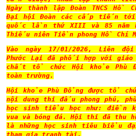
Ngày thành lập Đoàn TNCS Hồ C
Đại hội Đoàn các cấp tiến tới
quốc lần thứ XIII và 85 năm N
Thiếu niên Tiền phong Hồ Chí M
Vào ngày 17/01/2026, Liên độ
Phước Lại đã phối hợp với giáo
chất tổ chức Hội khỏe Phù Đ
toàn trường.
Hội khỏe Phù Đổng được tổ chứ
nội dung thi đấu phong phú, ph
học sinh tiểu học như: điền k
vua và bóng đá. Hội thi đã thu h
là những học sinh tiêu biểu đạ
tham gia tranh tài.