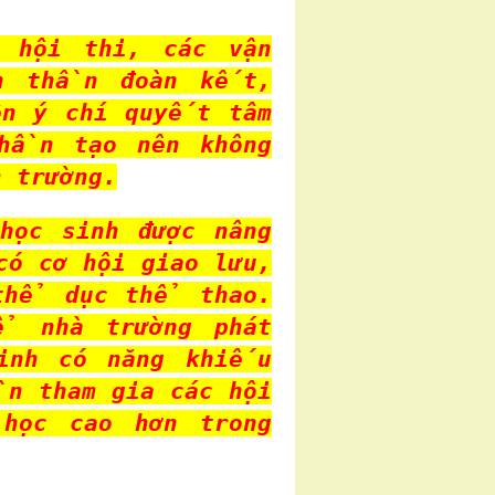
 hội thi, các vận
nh thần đoàn kết,
ện ý chí quyết tâm
hần tạo nên không
n trường.
học sinh được nâng
có cơ hội giao lưu,
thể dục thể thao.
ể nhà trường phát
inh có năng khiếu
n tham gia các hội
ọc cao hơn trong