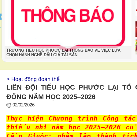
TRƯỜNG TIỂU HỌC PHƯỚC LẠI THÔNG BÁO VỀ VIỆC LỰA
CHỌN HÀNH NGHỀ ĐẤU GIÁ TÀI SẢN
> Hoạt động đoàn thể
LIÊN ĐỘI TIỂU HỌC PHƯỚC LẠI TỔ
ĐỔNG NĂM HỌC 2025–2026
02/02/2026
Thực hiện Chương trình Công tác
thiếu nhi năm học 2025–2026 c
Cần Giuộc; nhằm lập thành tíc