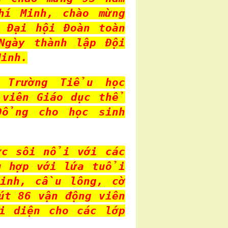
hí Minh, chào mừng
 Đại hội Đoàn toàn
gày thành lập Đội
inh.
i Trường Tiểu học
 viên Giáo dục thể
ổng cho học sinh
c sôi nổi với các
ù hợp với lứa tuổi
inh, cầu lông, cờ
út 86 vận động viên
i diện cho các lớp