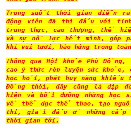
Trong suốt thời gian diễn ra
động viên đã thi đấu với ti
trung thực, cao thượng, thể hi
và sự nỗ lực hết mình, góp p
khí vui tươi, hào hứng trong toà
Thông qua Hội khỏe Phù Đổng, 
cao ý thức rèn luyện sức khỏe, 
học hỏi, phát huy năng khiếu 
Đồng thời, đây cũng là dịp đ
hiện và bồi dưỡng những học s
về thể dục thể thao, tạo nguồ
thi, giải đấu ở những cấp h
thời gian tới.