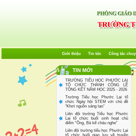
TỔ CHỨC THÀNH CÔNG LỄ
TỔNG KẾT NĂM HỌC 2025 - 2026
Trường Tiểu học Phước Lại tổ
chức Ngày hội STEM với chủ đề
“Khơi nguồn sáng tạo”
Liên đội trường Tiểu học Phước
Lại tổ chức buổi sinh hoạt chủ
điểm "Ông, Bà kể cháu nghe"
Liên đội trường tiểu học Phước Lại
Giới thiệu
Tin tức
Công tác chu
tổ chức buổi giao lưu về truyền
thống Đội, truyền thống nhà
trường, tấm gương thiếu niên anh
hùng, chủ đề năm học và bài hát
TIN MỚI
về chủ đề năm học
Liên đội trường Tiểu học Phước
Lại triển khai phong trào kế hoạch
nhỏ giai đoạn 2025-2030
Trường Tiểu học Phước Lại tổ
chức Ngày hội đọc sách với chủ
đề “Lan tỏa tri thức – Kết nối tương
lai”
Trường Tiểu học Phước Lại tổ
chức Hội thi “Giáo viên và học sinh
Viết chữ đẹp” cấp trường năm học
2025–2026