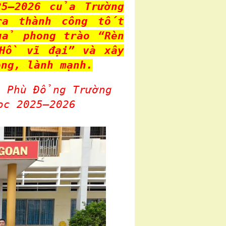
5–2026 của Trường
ra thành công tốt
quả phong trào
“Rèn
 Hồ vĩ đại”
và xây
ộng, lành mạnh.
 Phù Đổng Trường
ọc 2025–2026